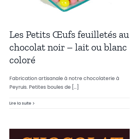
Les Petits Œufs feuilletés au
chocolat noir – lait ou blanc
Les Petits Œufs feuilletés
coloré
au chocolat noir – lait ou
blanc coloré
Fabrication artisanale à notre chocolaterie à
Peyruis. Petites boules de [...]
Lire la suite