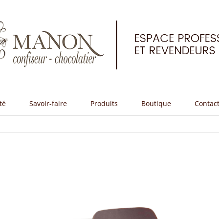
té
Savoir-faire
Produits
Boutique
Contac
ir
image
grandie