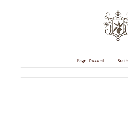
Passer
au
contenu
Page d’accueil
Socié
Vo
l'
a