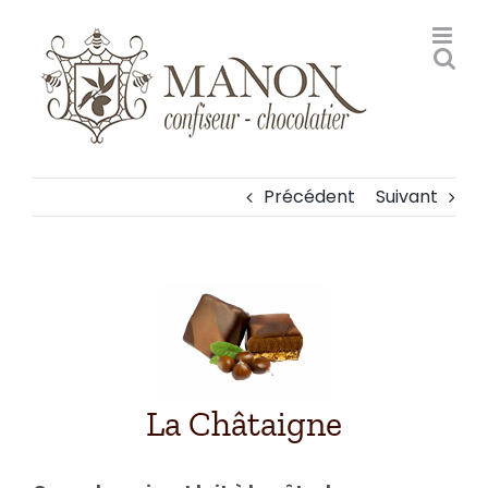
Passer
au
contenu
Précédent
Suivant
Voir
l'image
agrandie
La Châtaigne