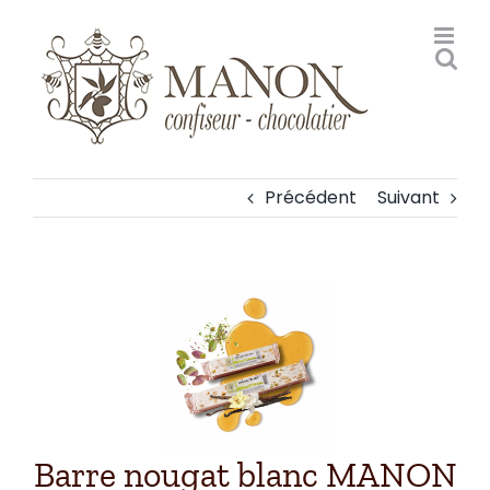
Passer
au
contenu
Précédent
Suivant
Voir
l'image
agrandie
Barre nougat blanc MANON