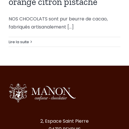
orange citron pistache
orange
NOS CHOCOLATS sont pur beurre de cacao,
citron
fabriqués artisanalement [...]
pistache
Lire la suite
2, Espace Saint Pierre