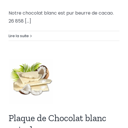
Notre chocolat blanc est pur beurre de cacao.
26 858 [...]
Maxi tablettes chocolat
blanc/ivoire
Lire la suite
Plaque de
Plaque de Chocolat blanc
Chocolat