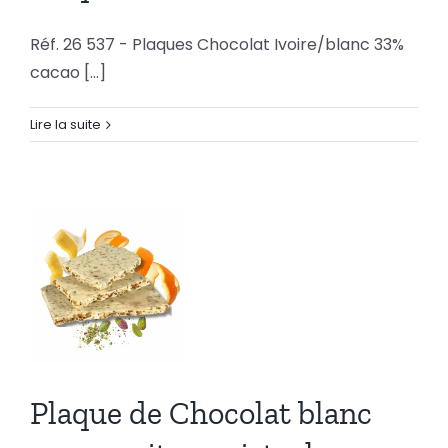
Chocolat
Réf. 26 537 - Plaques Chocolat Ivoire/blanc 33%
blanc
cacao [...]
Lire la suite
Plaque de
Chocolat
Plaque de Chocolat blanc
blanc