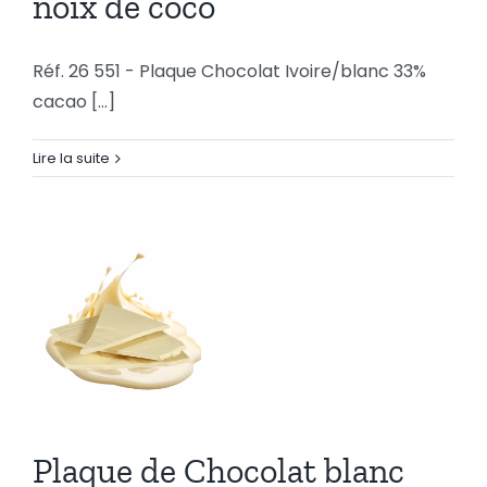
noix de coco
blanc
noix de
Réf. 26 551 - Plaque Chocolat Ivoire/blanc 33%
coco
cacao [...]
Lire la suite
Plaque de Chocolat blanc
Plaque de